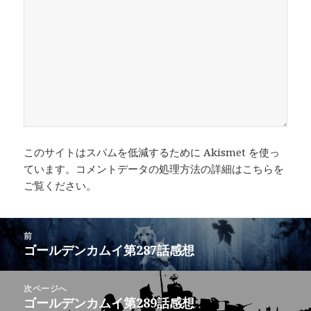
このサイトはスパムを低減するために Akismet を使っ
ています。
コメントデータの処理方法の詳細はこちらを
ご覧ください
。
投
前
稿
ゴールデンカムイ第287話感想
前
ナ
の
ビ
投
次ページへ
ゲ
稿:
ゴールデンカムイ第289話感想
次
ー