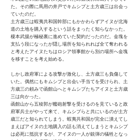
た。その際に馬用の井戸でキムシプと土方歳三は出会っ
ていたのだ。
土方歳三は蝦夷共和国幹部にもかかわらずアイヌが北海
道の土地を購入するという話をまったく知らなかった。
榎本武揚が極秘裏に進めていた契約だったのだ。金塊を
支払う段になったが隠し場所を知られれば全て奪われる
と考えたアイヌたちはロシア領事館から別の場所へ金塊
を移すことを考え始める。
しかし政府軍による攻撃が激化し、土方歳三も負傷して
いた。偶然にもキムシプと出会い手当てを受けられ、土
方歳三の頼みで函館山へとキムシプたちアイヌと土方歳
三は向かった。
函館山から五稜郭が艦砲射撃を受けるのを見ていると政
府軍兵士がやって来て、キムシプらと共にいるのが土方
歳三だと知られてしまう。蝦夷共和国が完全に潰えてし
まえばアイヌの土地購入の話も消えてしまうとキムシプ
は必死に抵抗するが、アイヌの一人が銃弾の犠牲となっ