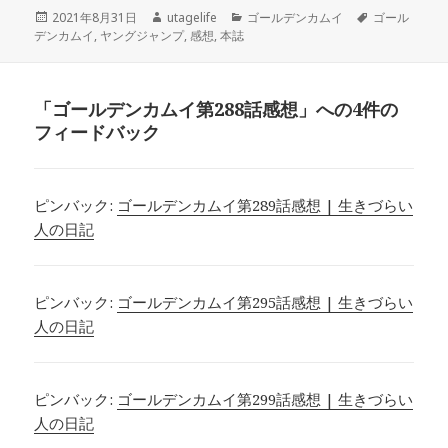
投
作
カ
タ
2021年8月31日
utagelife
ゴールデンカムイ
ゴール
稿
成
テ
グ
デンカムイ
,
ヤングジャンプ
,
感想
,
本誌
日:
者
ゴ
リ
ー
「ゴールデンカムイ第288話感想」への4件の
フィードバック
ピンバック:
ゴールデンカムイ第289話感想 | 生きづらい
人の日記
ピンバック:
ゴールデンカムイ第295話感想 | 生きづらい
人の日記
ピンバック:
ゴールデンカムイ第299話感想 | 生きづらい
人の日記