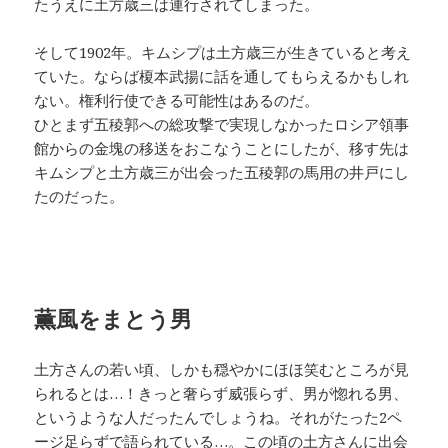
たうえに土方歳三は連行されてしまった。
そして1902年。キムシプは土方歳三が生きていると考え
ていた。ならば榎本武揚に話を通してもらえるかもしれ
ない。権利行使できる可能性はあるのだ。
ひとまず五稜郭への総攻撃で実現しなかったロシア領事
館からの金塊の移送をおこなうことにしたが、移す先は
キムシプと土方歳三が出会った五稜郭の馬用の井戸にし
たのだった。
薫風をまとう男
土方さんの若い頃、しかも穏やかにほほ笑むところが見
られるとは…！きっと奢らず威張らず、男が惚れる男、
というような人だったんでしょうね。それがたった2ペ
ージ足らずで語られている…。この頃の土方さんに出会