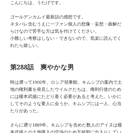
こんにちは、うたげです。
ゴールデンカムイ最新話の感想です。
ネタバレ含むうえに一ファン個人の想像・妄想・曲解だ
らけなので苦手な方は気を付けてください。
小難しい考察はしない・できないので、気楽に読んでく
れたら嬉しい。
第288話 爽やかな男
時は遡って1902年、ロシア領事館。キムシプの案内で土
地の権利書を発見したウイルクたちは、権利行使のため
には榎本武揚にたどり着く必要があると考えた。いかに
してそのような要人に会うか。キムシプには一人、心当
たりがあった。
さらに遡り1869年。キムシプを含めた数人のアイヌは榎
本武揚との土地購入の交渉のため五稜郭に出入りしてい