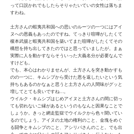
って口説かれでもしたらそりゃたいていの女性は落ちま
すわね。
土方さんの蝦夷共和国への思いのルーツの一つにはアイ
ヌへの恩義もあったのですね。てっきり喧嘩がしたくて
榎本武揚と蝦夷共和国を築いてまた喧嘩がしたくてその
構想を持ち出してきたのではと思っていましたが。まぁ
実際に人を動かすならそういった大義名分が必要なんで
すけども。
でも、本心はわかりませんが、土方さんを突き動かすも
のの一つに、キムシプから受けた恩を返したいという気
持ちもあるのかなぁと思うと土方さんの人間味がグッと
増してとても良いですね…。
ウイルク・キムシプはじめアイヌと土方さんの間に切っ
ても切れないご縁があるというのもなんと因果なことで
しょうか。きっと網走監獄でウイルクから色々聞いてい
るのでしょう。アイヌの土地の権利のこと、金塊をめぐ
る闘争とキムシプのこと、アシリパさんのこと。でも出