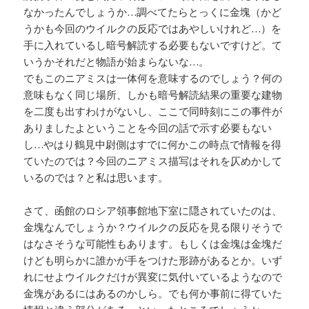
なかったんでしょうか…調べてたらとっくに金塊（かど
うかも今回のウイルクの反応ではあやしいけれど…）を
手に入れているし暗号解読する必要もないですけど。て
いうかそれだと物語が始まらないな…。
でもこのニアミスは一体何を意味するのでしょう？何の
意味もなく同じ場所、しかも暗号解読結果の重要な建物
を二度も出すわけがないし、ここで同時刻にこの事件が
ありましたよということを今回の話で示す必要もない
し…やはり鶴見中尉側はすでに何かこの時点で情報を得
ていたのでは？今回のニアミス描写はそれを仄めかして
いるのでは？と私は思います。
さて、函館のロシア領事館地下室に隠されていたのは、
金塊なんでしょうか？ウイルクの反応を見る限りそうで
はなさそうな可能性もあります。もしくは金塊は金塊だ
けども明らかに誰かが手をつけた形跡があるとか。いず
れにせよウイルクだけが異変に気付いているようなので
金塊があるにはあるのかしら。でも何か事前に得ていた