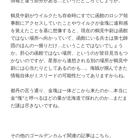
情報と違う部分がある…といったところでしょうか。
鶴見中尉がウイルクたち存命時にすでに函館のロシア領
事館にアクセスしていたことやウイルクが金塊に違和感
を覚えたことを基に想像すると、現在の鶴見中尉は函館
ではない場所へ向かっていて、函館にいる兵士は第七師
団のほんの一握りだけ…ということではないでしょう
か。肝心の函館ではない場所、というのが皆目見当もつ
かないのですが、星形から連想される別の場所が鶴見中
尉には心当たりとしてあるのかも…。海賊が掴んできた
情報自体がミスリードの可能性だってありますからね。
都丹の言う通り、金塊は一体どこから来たのか…本当に
金”塊”と呼べるほどの量が北海道で採れたのか…まだま
だ謎は尽きないですね。
その他のゴールデンカムイ関連の記事はこちら。