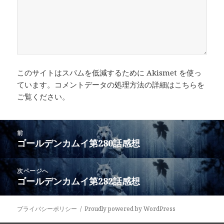
このサイトはスパムを低減するために Akismet を使っ
ています。
コメントデータの処理方法の詳細はこちらを
ご覧ください
。
投
前
稿
ゴールデンカムイ第280話感想
前
ナ
の
ビ
投
次ページへ
ゲ
稿:
ゴールデンカムイ第282話感想
次
ー
の
シ
投
ョ
プライバシーポリシー
Proudly powered by WordPress
稿:
ン