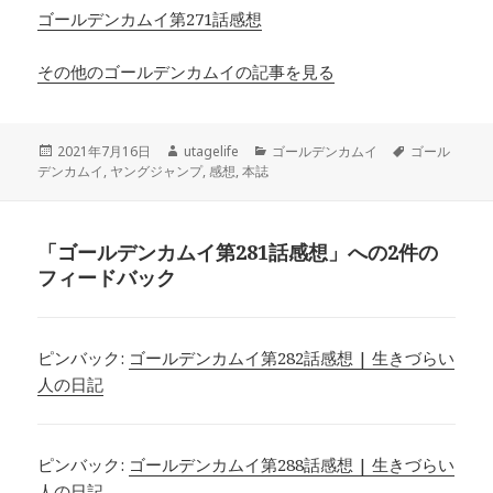
ゴールデンカムイ第271話感想
その他のゴールデンカムイの記事を見る
投
作
カ
タ
2021年7月16日
utagelife
ゴールデンカムイ
ゴール
稿
成
テ
グ
デンカムイ
,
ヤングジャンプ
,
感想
,
本誌
日:
者
ゴ
リ
ー
「ゴールデンカムイ第281話感想」への2件の
フィードバック
ピンバック:
ゴールデンカムイ第282話感想 | 生きづらい
人の日記
ピンバック:
ゴールデンカムイ第288話感想 | 生きづらい
人の日記