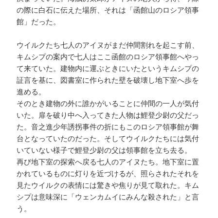
の際に白石に伝えた場所、それは「函館山のロシア領事
館」だった。
ウイルクたち七人のアイヌがまだ仲間割れを起こす前、
キムシプの案内で七人はここ函館のロシア領事館へやっ
て来ていた。建物内に運ぶときにいたというキムシプの
証言を基に、図書室に作られた壁を破壊し地下室へ歩を
進める。
そのとき建物の外に誰かがいることに仲間の一人が気付
いた。扉を破り中へ入ってきた人物は鯉登少尉の父だっ
た。音之進少年誘拐事件の折にもこのロシア領事館が舞
台となっていたのだった。そしてウイルクたちには気付
いていない様子で鯉登少尉の父は領事館を立ち去る。
再び地下室の探索へ戻る七人のアイヌたち。地下室に置
かれているものに灯りを近づけるが、照らされたそれを
見たウイルクの表情には驚きや焦りが見て取れた。キム
シプは意味深に「ウェンカムイにみんな殺された」と言
う。