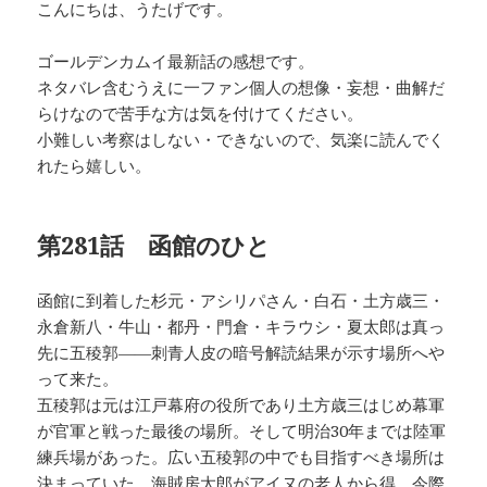
こんにちは、うたげです。
ゴールデンカムイ最新話の感想です。
ネタバレ含むうえに一ファン個人の想像・妄想・曲解だ
らけなので苦手な方は気を付けてください。
小難しい考察はしない・できないので、気楽に読んでく
れたら嬉しい。
第281話 函館のひと
函館に到着した杉元・アシリパさん・白石・土方歳三・
永倉新八・牛山・都丹・門倉・キラウシ・夏太郎は真っ
先に五稜郭――刺青人皮の暗号解読結果が示す場所へや
って来た。
五稜郭は元は江戸幕府の役所であり土方歳三はじめ幕軍
が官軍と戦った最後の場所。そして明治30年までは陸軍
練兵場があった。広い五稜郭の中でも目指すべき場所は
決まっていた。海賊房太郎がアイヌの老人から得、今際