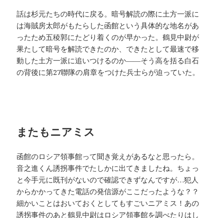
話は杉元たちの時代に戻る。暗号解読の際に土方一派に
は海賊房太郎がもたらした函館という具体的な地名があ
ったため五稜郭にたどり着くのが早かった。鶴見中尉が
果たして暗号を解読できたのか、できたとして最速で移
動した土方一派に追いつけるのか――そう高を括る白石
の背後に第27聯隊の肩章をつけた兵士らが迫っていた。
またもニアミス
函館のロシア領事館って聞き覚えがあるなと思ったら。
音之進くん誘拐事件でたしかに出てきましたね。ちょっ
と今手元に既刊がないので確認できずなんですが…犯人
からかかってきた電話の発信源がここだったような？？
細かいことはおいておくとしてもすごいニアミス！あの
誘拐事件のあと鶴見中尉はロシア領事館を調べたりはし