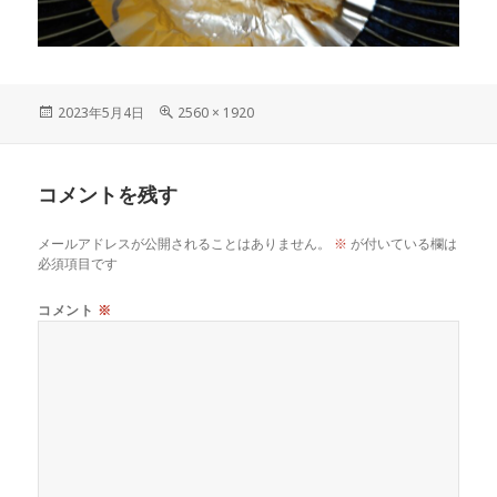
投
フ
2023年5月4日
2560 × 1920
稿
ル
日:
サ
イ
コメントを残す
ズ
メールアドレスが公開されることはありません。
※
が付いている欄は
必須項目です
コメント
※