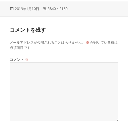
投
フ
2019年1月10日
3840 × 2160
稿
ル
日:
サ
イ
コメントを残す
ズ
メールアドレスが公開されることはありません。
※
が付いている欄は
必須項目です
コメント
※