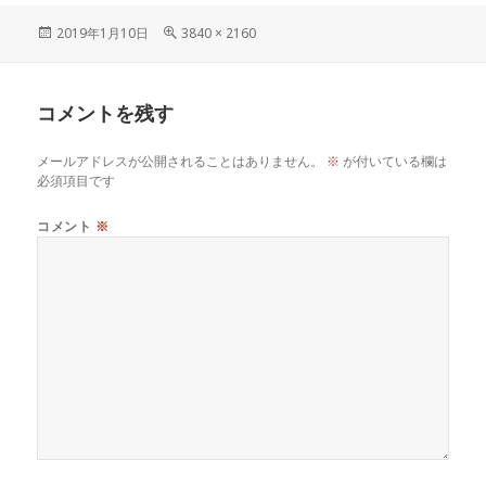
投
フ
2019年1月10日
3840 × 2160
稿
ル
日:
サ
イ
コメントを残す
ズ
メールアドレスが公開されることはありません。
※
が付いている欄は
必須項目です
コメント
※