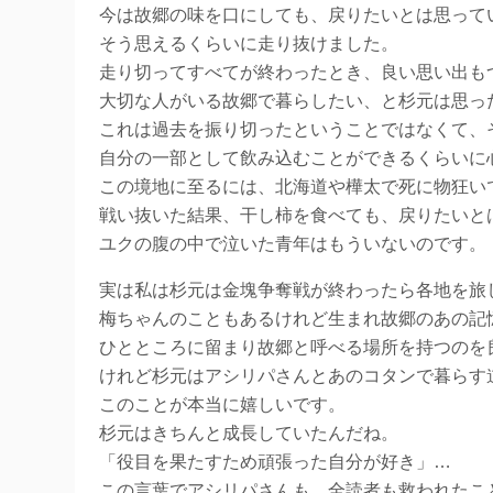
今は故郷の味を口にしても、戻りたいとは思って
そう思えるくらいに走り抜けました。
走り切ってすべてが終わったとき、良い思い出も
大切な人がいる故郷で暮らしたい、と杉元は思っ
これは過去を振り切ったということではなくて、
自分の一部として飲み込むことができるくらいに
この境地に至るには、北海道や樺太で死に物狂い
戦い抜いた結果、干し柿を食べても、戻りたいと
ユクの腹の中で泣いた青年はもういないのです。
実は私は杉元は金塊争奪戦が終わったら各地を旅
梅ちゃんのこともあるけれど生まれ故郷のあの記
ひとところに留まり故郷と呼べる場所を持つのを
けれど杉元はアシリパさんとあのコタンで暮らす
このことが本当に嬉しいです。
杉元はきちんと成長していたんだね。
「役目を果たすため頑張った自分が好き」…
この言葉でアシリパさんも、全読者も救われたこ