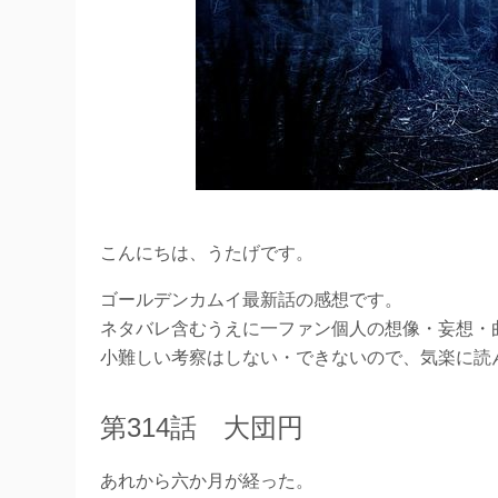
こんにちは、うたげです。
ゴールデンカムイ最新話の感想です。
ネタバレ含むうえに一ファン個人の想像・妄想・
小難しい考察はしない・できないので、気楽に読
第314話 大団円
あれから六か月が経った。