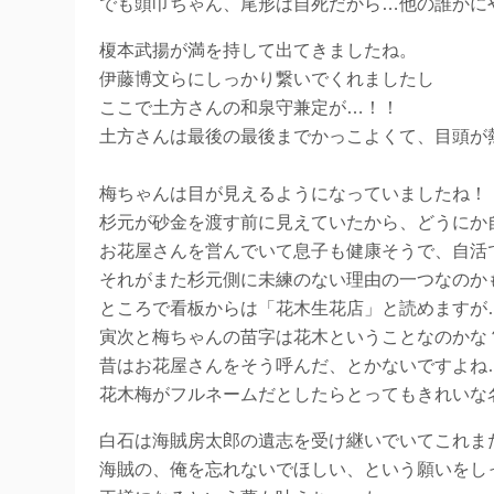
でも頭巾ちゃん、尾形は自死だから…他の誰かに
榎本武揚が満を持して出てきましたね。
伊藤博文らにしっかり繋いでくれましたし
ここで土方さんの和泉守兼定が…！！
土方さんは最後の最後までかっこよくて、目頭が
梅ちゃんは目が見えるようになっていましたね！
杉元が砂金を渡す前に見えていたから、どうにか
お花屋さんを営んでいて息子も健康そうで、自活
それがまた杉元側に未練のない理由の一つなのか
ところで看板からは「花木生花店」と読めますが
寅次と梅ちゃんの苗字は花木ということなのかな
昔はお花屋さんをそう呼んだ、とかないですよね
花木梅がフルネームだとしたらとってもきれいな
白石は海賊房太郎の遺志を受け継いでいてこれま
海賊の、俺を忘れないでほしい、という願いをし