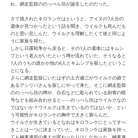
れ、網走監獄ののっぺら坊が誕生したのだった。
さて残されたキロランケはというと。アイヌの7人分の
遺体が見つかったという話を聞き、ウイルクも死んだも
のと思い悲しんだ。ウイルクを理解したくて彼と同じよ
うに家族を得た。
しかし日露戦争から戻ると、その7人の遺体にはキムシ
プという老人がいたという噂が流れていた。そうなると
7人のうちの誰かが他の6人とキムシプを殺したというこ
とになる。
さらに網走監獄にいたはずの土方歳三がウイルクの娘で
あるアシリパさんを探しにやって来た。そこに網走監獄
ののっぺら坊の噂や、白石などに彫られている刺青の暗
号などを組み合わせると――のっぺら坊はウイルクなの
ではないか？ウイルクは生きているのではないか、とい
う可能性がキロランケの胸中で大きく膨らんだ。
ウイルクが生きているとなればキロランケにとってすべ
きことは一つに決まっていた。キロランケは家族を持っ
ても極東連邦の考えが変わったりはしなかった。極東連