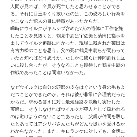
人間が見れば、全員が死亡したと思わせることができ
る。それに目玉をくり抜いたのは、この恐ろしい行為を
おこなった犯人の目に特徴があったからだ。
瞬時にウイルクがキムシプ含めた7人の遺体に工作を施
したことを見抜くと、鶴見中尉は宇佐美と菊田に指示を
出してウイルク追跡に向かった。現場に残された菊田は
有古力松のことを思う。父の死に鶴見中尉らが関わって
いたと知ればどう思うか。たしかに彼らは仲間割れし互
いに殺し合ったが、そうなることを期待した鶴見中尉の
作戦であったことは間違いなかった。
なぜウイルクは自分の頭部の皮をはぐという身の毛もよ
だつことができたのか。それは彼が非常に合理的だった
からだ。求める答えに対し最短経路を決断し実行した。
実際に、そうしなければウイルクが犯人として扱われる
のは避けようのないことであったし、父親が仲間を殺し
たとあってはアシリパさんたちがどんな扱いを受けるか
わからなかった。また、キロランケに対しても、金塊に