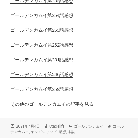
ゴールデンカムイ第265話感想
ゴールデンカムイ第264話感想
ゴールデンカムイ第263話感想
ゴールデンカムイ第262話感想
ゴールデンカムイ第261話感想
ゴールデンカムイ第260話感想
ゴールデンカムイ第259話感想
その他のゴールデンカムイの記事を見る
投
作
カ
タ
2021年4月4日
utagelife
ゴールデンカムイ
ゴール
稿
成
テ
グ
デンカムイ
,
ヤングジャンプ
,
感想
,
本誌
日:
者
ゴ