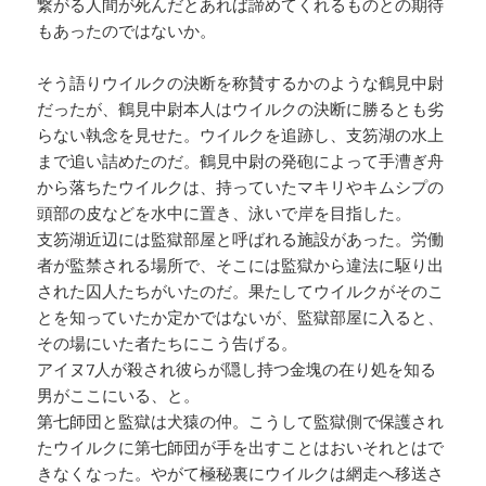
繋がる人間が死んだとあれば諦めてくれるものとの期待
もあったのではないか。
そう語りウイルクの決断を称賛するかのような鶴見中尉
だったが、鶴見中尉本人はウイルクの決断に勝るとも劣
らない執念を見せた。ウイルクを追跡し、支笏湖の水上
まで追い詰めたのだ。鶴見中尉の発砲によって手漕ぎ舟
から落ちたウイルクは、持っていたマキリやキムシプの
頭部の皮などを水中に置き、泳いで岸を目指した。
支笏湖近辺には監獄部屋と呼ばれる施設があった。労働
者が監禁される場所で、そこには監獄から違法に駆り出
された囚人たちがいたのだ。果たしてウイルクがそのこ
とを知っていたか定かではないが、監獄部屋に入ると、
その場にいた者たちにこう告げる。
アイヌ7人が殺され彼らが隠し持つ金塊の在り処を知る
男がここにいる、と。
第七師団と監獄は犬猿の仲。こうして監獄側で保護され
たウイルクに第七師団が手を出すことはおいそれとはで
きなくなった。やがて極秘裏にウイルクは網走へ移送さ