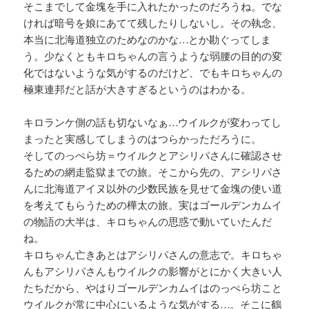
そこまでして金塊を手に入れたかったのだろうね。でな
ければ暗号を娘にあてて残したりしないし。その執念、
本当に北海道独立のためなのかな…とか勘ぐってしま
う。少なくともキロちゃんの言うような弱腰の目的の変
化ではないような気がするのだけど、でもキロちゃんの
極東連邦だと話が大きすぎるというのはわかる。
キロランケ側の話も切ないなぁ…ウイルクが変わってし
まったと実感してしまうのはつらかっただろうに。
そしてのっぺら坊＝ウイルクとアシリパさんに確認させ
るための網走監獄までの旅。そこから先の、アシリパさ
んに北海道アイヌ以外の少数民族を見せて金塊の使い道
を考えてもらうための樺太の旅。実はゴールデンカムイ
の物語の大半は、キロちゃんの思惑で動いていたんだ
ね。
キロちゃん亡きあとはアシリパさんの意志で。キロちゃ
んもアシリパさんもウイルクの影響がとにかく大きい人
たちだから、やはりゴールデンカムイはのっぺら坊こと
ウイルクが常に中心にいるような気がする…。そこに鶴