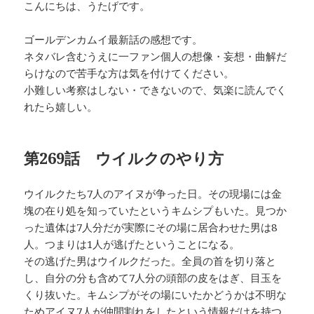
こんにちは、うたげです。
ゴールデンカムイ最新話の感想です。
ネタバレ含むうえに一ファン個人の想像・妄想・曲解だ
らけなので苦手な方は気を付けてください。
小難しい考察はしない・できないので、気楽に読んでく
れたら嬉しい。
第269話 ウイルクのやり方
ウイルクたち7人のアイヌが争った日。その現場には金
塊の在り処を知っていたというキムシプもいた。見つか
った遺体は7人分だが実際にその場に居合わせた男は8
人。つまりは1人が逃げたということになる。
その逃げた男はウイルクだった。全員の首を切り落と
し、自分の分も含めて7人分の頭部の皮をはぎ、目玉を
くり抜いた。キムシプがその場にいたかどうかは不明な
ためアイヌ7人が仲間割れをしたという情報だけを持つ