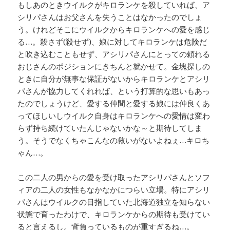
もしあのときウイルクがキロランケを殺していれば、ア
シリパさんはお父さんを失うことはなかったのでしょ
う。けれどそこにウイルクからキロランケへの愛を感じ
る…。殺さず(殺せず)、娘に対してキロランケは危険だ
と吹き込むこともせず、アシリパさんにとっての頼れる
おじさんのポジションにきちんと就かせて。金塊探しの
ときに自分が無事な保証がないからキロランケとアシリ
パさんが協力してくれれば、という打算的な思いもあっ
たのでしょうけど、愛する仲間と愛する娘には仲良くあ
ってほしいしウイルク自身はキロランケへの愛情は変わ
らず持ち続けていたんじゃないかな～と期待してしま
う。そうでなくちゃこんなの救いがないよねぇ…キロち
ゃん…。
この二人の男からの愛を受け取ったアシリパさんとソフ
ィアの二人の女性もなかなかにつらい立場。特にアシリ
パさんはウイルクの目指していた北海道独立を知らない
状態で育ったわけで、キロランケからの期待も受けてい
ると言えるし。背負っているものが重すぎるね…。