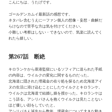
こんにちは、うたげです。
ゴールデンカムイ最新話の感想です。
ネタバレ含むうえに一ファン個人の想像・妄想・曲解だ
らけなので苦手な方は気を付けてください。
小難しい考察はしない・できないので、気楽に読んでく
れたら嬉しい。
第267話 断絶
キロランケから亜港監獄にいるソフィアに送られた手紙
の内容は、ウイルクの変化に関するものだった。
北海道に隠された埋蔵金の在り処を探るため北海道アイ
ヌの生活に溶け込むことにしたウイルクとキロランケ。
ウイルクは北海道で結婚し娘を授かった。キロランケは
こう語る。アシリパさんを抱くウイルクは見たことない
ほど優しい顔をしていたと。
アシリパさん誕生から数年、埋蔵金について大きな動き