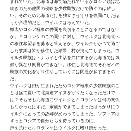
まれていた。北海道は海で隔たれているがロシア領は地
続きのため他国の侵略を少数民族だけで防ぐのは難し
い。そのため北海道だけを独立させ守りを強固にしたほ
うが合理的だと、ウイルクは考えていた。
樺太やロシア極東の仲間を裏切ることになるのではない
か。キロランケのこの問いに対し、ウイルクは北海道へ
の移住希望者を募ると答えるが、ウイルクがかつて過ご
した故郷は皆が移住した結果、村が消えてしまった。ウ
イルタ民族はトナカイと生活を共にするが北海道では気
候が異なり飼育ができない。移住し北海道でそれぞれの
民族の文化を守り生活していくには問題が多すぎるの
だ。
ウイルクは娘が生まれたためロシア極東の少数民族のこ
とは捨て置いて北海道アイヌを守りたくなっただけで
は？そもそも北海道にウイルクとキロランケは何の関係
もなかったはずだ。家族ができてしまったばっかりにウ
イルクにとっての故郷が変わってしまった。ソフィアは
ずっとロシアで自分たちを待っているのに。
声を荒げたキロランケはウイルクに殴り掛かった。