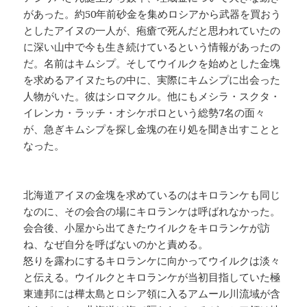
があった。約50年前砂金を集めロシアから武器を買おう
としたアイヌの一人が、疱瘡で死んだと思われていたの
に深い山中で今も生き続けているという情報があったの
だ。名前はキムシプ。そしてウイルクを始めとした金塊
を求めるアイヌたちの中に、実際にキムシプに出会った
人物がいた。彼はシロマクル。他にもメシラ・スクタ・
イレンカ・ラッチ・オシケポロという総勢7名の面々
が、急ぎキムシプを探し金塊の在り処を聞き出すことと
なった。
北海道アイヌの金塊を求めているのはキロランケも同じ
なのに、その会合の場にキロランケは呼ばれなかった。
会合後、小屋から出てきたウイルクをキロランケが訪
ね、なぜ自分を呼ばないのかと責める。
怒りを露わにするキロランケに向かってウイルクは淡々
と伝える。ウイルクとキロランケが当初目指していた極
東連邦には樺太島とロシア領に入るアムール川流域が含