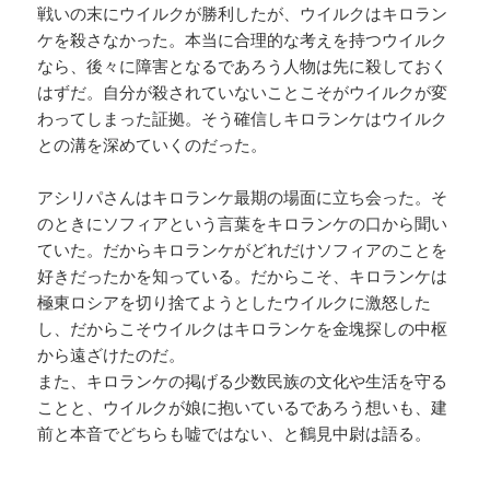
戦いの末にウイルクが勝利したが、ウイルクはキロラン
ケを殺さなかった。本当に合理的な考えを持つウイルク
なら、後々に障害となるであろう人物は先に殺しておく
はずだ。自分が殺されていないことこそがウイルクが変
わってしまった証拠。そう確信しキロランケはウイルク
との溝を深めていくのだった。
アシリパさんはキロランケ最期の場面に立ち会った。そ
のときにソフィアという言葉をキロランケの口から聞い
ていた。だからキロランケがどれだけソフィアのことを
好きだったかを知っている。だからこそ、キロランケは
極東ロシアを切り捨てようとしたウイルクに激怒した
し、だからこそウイルクはキロランケを金塊探しの中枢
から遠ざけたのだ。
また、キロランケの掲げる少数民族の文化や生活を守る
ことと、ウイルクが娘に抱いているであろう想いも、建
前と本音でどちらも嘘ではない、と鶴見中尉は語る。