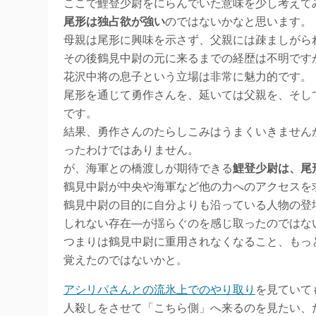
ここで鯉登少尉をにらんでいた意味を少し考えて
尾形は独占欲が強い
のではないかなと思います。
母親は尾形に興味を示さず、父親には疎ましがら
その後鶴見中尉の元に来るまでの経歴は不明です
花沢中将の息子という立場は非常に魅力的です。
尾形を通じて勇作さんを、延いては父親を、そし
です。
結果、勇作さんのたらしこみはうまくいきません
ったわけではありません。
が、海軍との橋渡しが期待できる
鯉登少尉は、尾
鶴見中尉が中央や海軍など他の力へのアクセスを
鶴見中尉の目的に自分よりも沿っている人物の登
しれない存在―が揺らぐのを感じ取ったのではな
つまりは鶴見中尉に重用されなくなること、もっ
覚えたのではないかと。
アシリパさんとの流氷上でのやり取り
を見ていて
人殺しをさせて「こちら側」へ来るのを見たい、