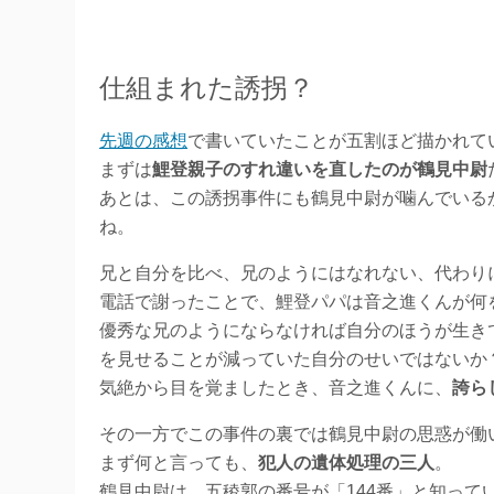
仕組まれた誘拐？
先週の感想
で書いていたことが五割ほど描かれて
まずは
鯉登親子のすれ違いを直したのが鶴見中尉
あとは、この誘拐事件にも鶴見中尉が噛んでいる
ね。
兄と自分を比べ、兄のようにはなれない、代わり
電話で謝ったことで、鯉登パパは音之進くんが何
優秀な兄のようにならなければ自分のほうが生き
を見せることが減っていた自分のせいではないか
気絶から目を覚ましたとき、音之進くんに、
誇ら
その一方でこの事件の裏では鶴見中尉の思惑が働
まず何と言っても、
犯人の遺体処理の三人
。
鶴見中尉は、五稜郭の番号が「144番」と知って