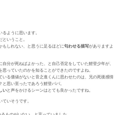
いるように思います。
だということ。
かもしれない、と思うに足るほどに
匂わせる描写
がありますよ
に自分が死ねばよかった、と自己否定をしていた鯉登少年が、
を思っていたのかを知ることができたのですよね。
ている価値がないと音之進くんに思わせたのは、兄の死後感情
？と思い至ったであろう鯉登パパ。
しい
と声をかけるシーンはとても良かったですね。
いていそうです。
いるものがいない、と言っていました。