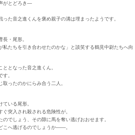
声がとどろき―
戦った音之進くんを褒め親子の溝は埋まったようです。
曹長・尾形。
が私たちを引き合わせたのかな」と談笑する鶴見中尉たちへ向
こととなった音之進くん。
です。
じ取ったのかにらみ合う二人。
けている尾形。
すぐ突入され殺される危険性が。
たのでしょう、その隙に馬を奪い逃げおおせます。
どこへ逃げるのでしょうか――。