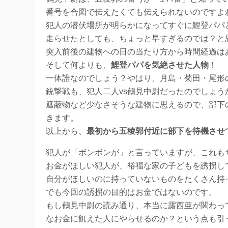
番号を合図で伝えたくても伝えられないのですよ
犯人の潜伏場所が明らかになってすぐに鯉登パパ
走らせたとしても、ちょっと早すぎるのでは？と
突入前後の建物への日の当たり方から時間経過は
そして何よりも、
鯉登パパを気絶させた人物
！
一体誰なのでしょう？やはり、月島・菊田・尾形
銃撃戦も、犯人二人vs鶴見中尉だったのでしょう
遮蔽物など少なさそうな建物に思えるので、部下
きます。
以上から、
最初から五稜郭付近に部下を待機させ
犯人が「ボンボンが」と言っていますが、これも
お金がほしい犯人が、裕福な家の子どもを誘拐し
自分がほしいのに持っていないものをたくさん持
でも今回の誘拐の目的はお金ではないのです。
もし鶴見中尉の読み通り、本当に露西亜が関わっ
なお金に飢えた人にやらせるのか？という点も引