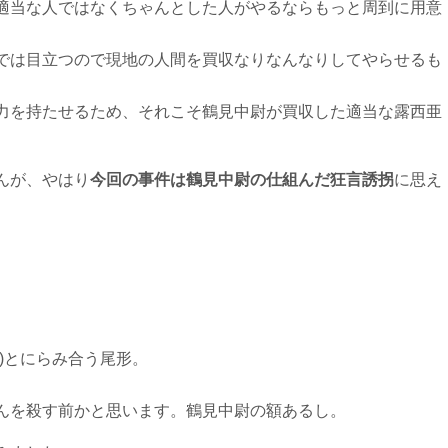
適当な人ではなくちゃんとした人がやるならもっと周到に用意
では目立つので現地の人間を買収なりなんなりしてやらせるも
力を持たせるため、それこそ鶴見中尉が買収した適当な露西亜
。
んが、やはり
今回の事件は鶴見中尉の仕組んだ狂言誘拐
に思え
)とにらみ合う尾形。
んを殺す前かと思います。鶴見中尉の額あるし。