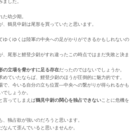
みました。
れた幼少期。
が、鶴見中尉は尾形を買っていたと思います。
てゆくゆくは陸軍の中央への足がかりができるかもしれないの
が、尾形と鯉登少尉がすれ違ったこの時点ではまだ失敗と決ま
形の立場を脅かすに足る存在
だったのではないでしょうか。
求めていたならば、鯉登少尉のほうが圧倒的に魅力的です。
場で、今いる自分の立ち位置―中央への繋がりが得られるかも
いでしょうか。
と言ってしまえば
鶴見中尉の関心を独占できない
ことに危機を
も、独占欲が強いのだろうと思います。
だなんて歪んでいると思いませんか。