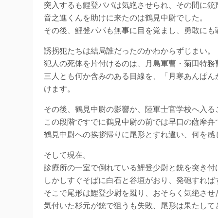
突入するも鯉登パパは気絶させられ、その間に銃
音之進くんを助けに来たのは鶴見中尉でした。
その後、鯉登パパも無事に目を覚まし、勇敢にも
誘拐犯たちは結局誰だったのかわからずじまい。
犯人の死体を片付けるのは、月島軍曹・菊田特務
三人とも何か含みのある目線を、「月寒あんぱん
けます。
その後、鶴見中尉の影響か、陸軍士官学校へ入る
この段階ですでに鶴見中尉の前では早口の薩摩弁
鶴見中尉への挨拶帰りに尾形とすれ違い、何を感
そして現在。
診療所の一室で倒れている鯉登少尉と銃を突き付
しかしすぐそばに白石と谷垣がおり、発砲すれば
そこで尾形は鯉登少尉を蹴り、おそらく気絶させ
気付いた杉元が銃で狙うも失敗、尾形は果たして