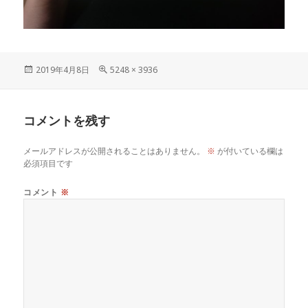
投
フ
2019年4月8日
5248 × 3936
稿
ル
日:
サ
イ
コメントを残す
ズ
メールアドレスが公開されることはありません。
※
が付いている欄は
必須項目です
コメント
※