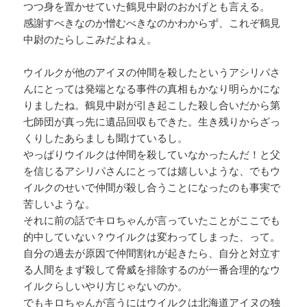
つつ身を置かせていた鶴見中尉のおかげとも言える。
感謝すべきなのか憎むべきなのかわからず、これぞ鶴見
中尉のたらしこみだよねぇ。
ウイルクが他のアイヌの仲間を殺したというアシリパさ
んにとっては発端となる事件の真相もかなり明らかにな
りましたね。鶴見中尉が引き起こした殺し合いだから第
七師団が真っ先に遺品回収もできた。生き残りからざっ
くりしたあらましも聞けているし。
やっぱりウイルクは仲間を殺していなかったんだ！と父
を信じるアシリパさんにとっては嬉しいような、でもウ
イルクのせいで仲間が殺し合うことになったのも事実で
苦しいような。
それに前の話でキロちゃんが言っていたことがここでも
的中していない？ウイルクは変わってしまった、って。
自分の過去が原因で仲間割れが起きたら、自分と対立す
る人間をまず殺して脅威を排除するのが一番合理的なウ
イルクらしいやり方じゃないのか。
でもキロちゃんが言うにはウイルクは北海道アイヌの独