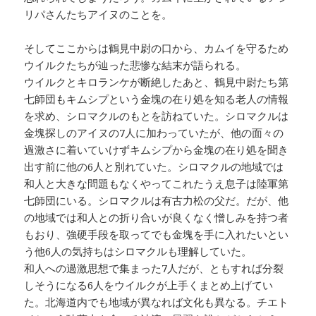
リパさんたちアイヌのことを。
そしてここからは鶴見中尉の口から、カムイを守るため
ウイルクたちが辿った悲惨な結末が語られる。
ウイルクとキロランケが断絶したあと、鶴見中尉たち第
七師団もキムシプという金塊の在り処を知る老人の情報
を求め、シロマクルのもとを訪ねていた。シロマクルは
金塊探しのアイヌの7人に加わっていたが、他の面々の
過激さに着いていけずキムシプから金塊の在り処を聞き
出す前に他の6人と別れていた。シロマクルの地域では
和人と大きな問題もなくやってこれたうえ息子は陸軍第
七師団にいる。シロマクルは有古力松の父だ。だが、他
の地域では和人との折り合いが良くなく憎しみを持つ者
もおり、強硬手段を取ってでも金塊を手に入れたいとい
う他6人の気持ちはシロマクルも理解していた。
和人への過激思想で集まった7人だが、ともすれば分裂
しそうになる6人をウイルクが上手くまとめ上げてい
た。北海道内でも地域が異なれば文化も異なる。チエト