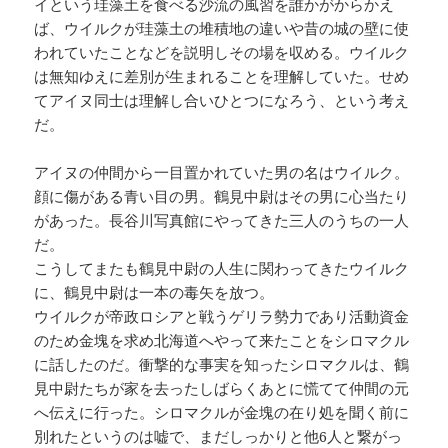
イという珪藻土を食べる沙流の風習を誰かがからかえ
ば、ウイルクが珪藻土の堆積地の違いや昔の城の壁に使
われていたことなどを説明しその場を収める。ウイルク
は無知ゆえに差別が生まれることを理解していた。せめ
てアイヌ同士は理解し合いひとつになろう、という考え
だ。
アイヌの仲間から一目置かれていた男の名はウイルク。
顔に傷がある青い目の男。鶴見中尉はその男に心当たり
があった。長谷川写真館にやってきた三人のうちの一人
だ。
こうしてまたも鶴見中尉の人生に関わってきたウイルク
に、鶴見中尉は一本の毒矢を放つ。
ウイルクが帝政ロシアと戦うゲリラ勢力であり活動資金
のため金塊を求め北海道へやって来たことをシロマクル
に話したのだ。衝撃的な事実を知ったシロマクルは、鶴
見中尉たちが家を去ったしばらくあとに慌てて仲間の元
へ伝えに行った。シロマクルが金塊の在り処を聞く前に
別れたというのは嘘で、まだしっかりと他6人と繋がっ