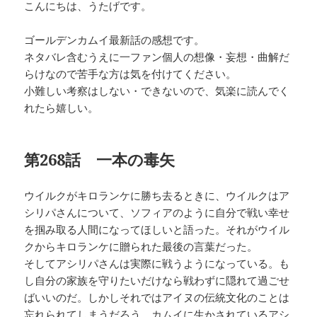
こんにちは、うたげです。
ゴールデンカムイ最新話の感想です。
ネタバレ含むうえに一ファン個人の想像・妄想・曲解だ
らけなので苦手な方は気を付けてください。
小難しい考察はしない・できないので、気楽に読んでく
れたら嬉しい。
第268話 一本の毒矢
ウイルクがキロランケに勝ち去るときに、ウイルクはア
シリパさんについて、ソフィアのように自分で戦い幸せ
を掴み取る人間になってほしいと語った。それがウイル
クからキロランケに贈られた最後の言葉だった。
そしてアシリパさんは実際に戦うようになっている。も
し自分の家族を守りたいだけなら戦わずに隠れて過ごせ
ばいいのだ。しかしそれではアイヌの伝統文化のことは
忘れられてしまうだろう。カムイに生かされているアシ