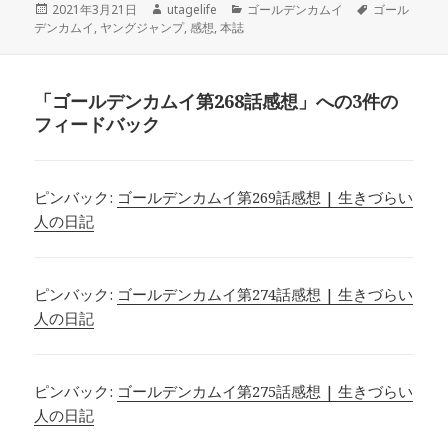
投
作
カ
タ
2021年3月21日
utagelife
ゴールデンカムイ
ゴール
稿
成
テ
グ
デンカムイ
,
ヤングジャンプ
,
感想
,
本誌
日:
者
ゴ
リ
ー
「ゴールデンカムイ第268話感想」への3件の
フィードバック
ピンバック:
ゴールデンカムイ第269話感想 | 生きづらい
人の日記
ピンバック:
ゴールデンカムイ第274話感想 | 生きづらい
人の日記
ピンバック:
ゴールデンカムイ第275話感想 | 生きづらい
人の日記