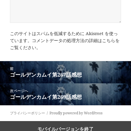
このサイトはスパムを低減するために Akismet を使っ
ています。
コメントデータの処理方法の詳細はこちらを
ご覧ください
。
投
前
稿
ゴールデンカムイ第267話感想
前
ナ
の
ビ
投
次ページへ
ゲ
稿:
ゴールデンカムイ第269話感想
次
ー
の
シ
投
ョ
プライバシーポリシー
Proudly powered by WordPress
稿:
ン
モバイルバージョンを終了