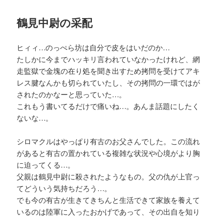
鶴見中尉の采配
ヒィィ…のっぺら坊は自分で皮をはいだのか…
たしかに今までハッキリ言われていなかったけれど、網
走監獄で金塊の在り処を聞き出すため拷問を受けてアキ
レス腱なんかも切られていたし、その拷問の一環ではが
されたのかなーと思っていた…。
これもう書いてるだけで痛いね…。あんま話題にしたく
ないな…。
シロマクルはやっぱり有古のお父さんでした。この流れ
があると有古の置かれている複雑な状況や心境がより胸
に迫ってくる…。
父親は鶴見中尉に殺されたようなもの。父の仇が上官っ
てどういう気持ちだろう…。
でも今の有古が生きてきちんと生活できて家族を養えて
いるのは陸軍に入ったおかげであって、その出自を知り